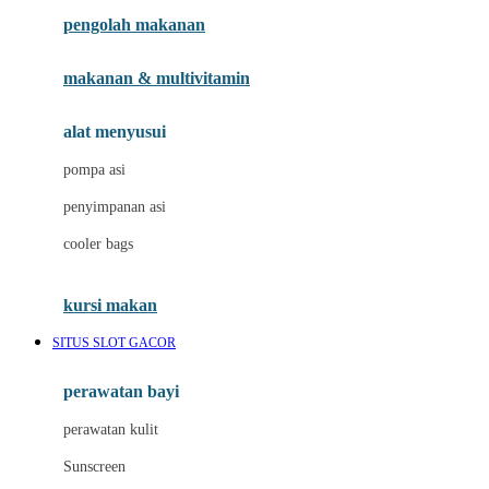
pengolah makanan
Joolz
Jujube
makanan & multivitamin
K
alat menyusui
Kiddycuts
pompa asi
Kumon
penyimpanan asi
L
cooler bags
Leapfrog
kursi makan
Leclerc
SITUS SLOT GACOR
Lee Vierra
Lillebaby
perawatan bayi
Little Bird Told Me
perawatan kulit
Little Miss Janis
Sunscreen