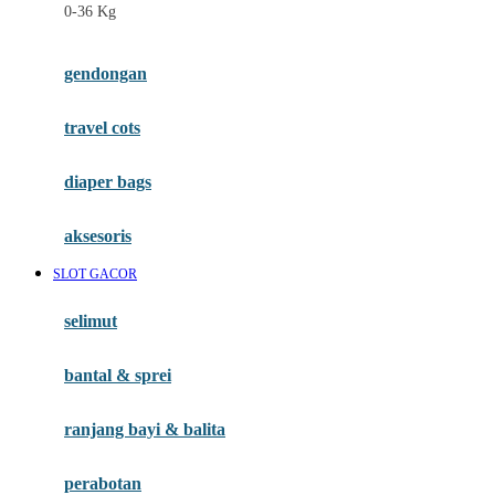
0-36 Kg
Fisher Price
Flipper
gendongan
Friends Of Sally
travel cots
G
diaper bags
Gb
Geko
aksesoris
Graco
SLOT GACOR
Gund
selimut
H
bantal & sprei
Habbie
Haenim
ranjang bayi & balita
Happy Horse
perabotan