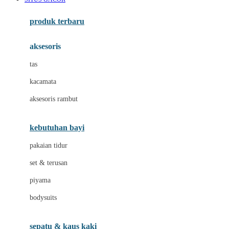
Azetabio
produk terbaru
B
aksesoris
Baabaasheepz
tas
Babiators
kacamata
Baby Dove
aksesoris rambut
Baby Jogger
Baby Rovega
kebutuhan bayi
Babybee
pakaian tidur
Banana Boat
set & terusan
Banz
piyama
Barbie
bodysuits
Beaba
Beauty Barn
sepatu & kaus kaki