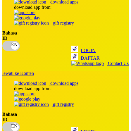
download apps
download app from:
Oh Ma Grain
Okiedog
gift registry
P
Bahasa
ID
Peachy
LOGIN
Phil & Ted's
DAFTAR
Philips Avent
Contact Us
Pigeon
lewati ke Konten
Playgro
download apps
download app from:
Poled Global
Ponycycle
gift registry
Puma
Bahasa
ID
Pureats