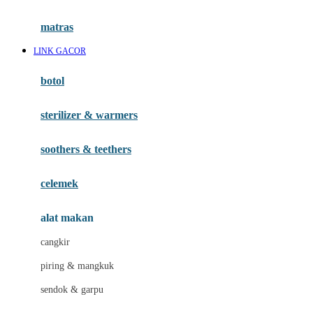
Happy Tummy
Hauck
matras
Havaianas
LINK GACOR
Hegen
botol
Hot Wheels
sterilizer & warmers
Hybrid
soothers & teethers
I
Inlacta DHA
celemek
Interlac
alat makan
Ivenet
cangkir
J
piring & mangkuk
Jack N Jill
sendok & garpu
Joie