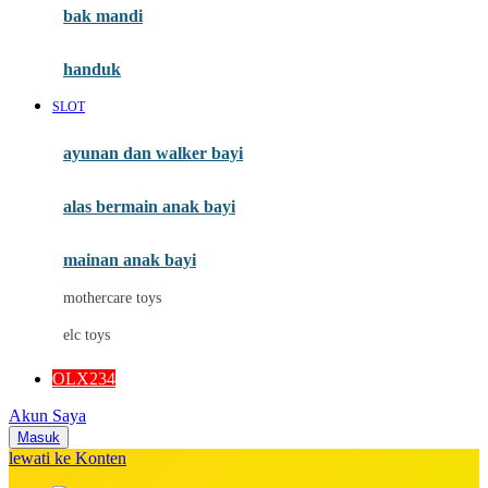
Moby
bak mandi
Momami
handuk
Mothercare
SLOT
Mustela
ayunan dan walker bayi
My Buddy Tag
My K
alas bermain anak bayi
N
mainan anak bayi
Naif
mothercare toys
Nike
elc toys
Nordic Natural
OLX234
Nuby
Akun Saya
Nuna
Masuk
lewati ke Konten
O