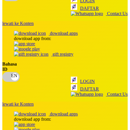
LOGIN
Q
DAFTAR
Contact Us
QV Baby
lewati ke Konten
R
download apps
Real Shades
download app from:
Red Castle
gift registry
Ribbon Madness
Bahasa
ID
S
Sebamed
LOGIN
DAFTAR
Silver Cross
Contact Us
Simply Idea
lewati ke Konten
Skip Hop
download apps
download app from:
Spectra