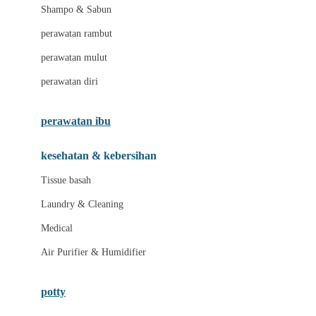
London Taxi
Shampo & Sabun
Love To Dream
perawatan rambut
perawatan mulut
M
perawatan diri
Magformers
Mama's Choice
perawatan ibu
Mamas&Papas
kesehatan & kebersihan
Mamaway
Tissue basah
Maxi Cosi
Laundry & Cleaning
Megabloks
Medical
Micro
Air Purifier & Humidifier
MiDeer
Mimi & Lula
potty
Mini Monkey