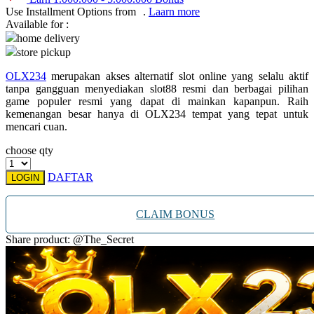
Use Installment Options from
.
Laarn more
Xootz
Available for :
home delivery
Y
store pickup
Yamatoya
OLX234
merupakan akses alternatif slot online yang selalu aktif
tanpa gangguan menyediakan slot88 resmi dan berbagai pilihan
Z
game populer resmi yang dapat di mainkan kapanpun. Raih
kemenangan besar hanya di OLX234 tempat yang tepat untuk
Zaxy
mencari cuan.
Zoggs
choose qty
DAFTAR
LOGIN
0-9
4Moms
CLAIM BONUS
59S
Share product: @The_Secret