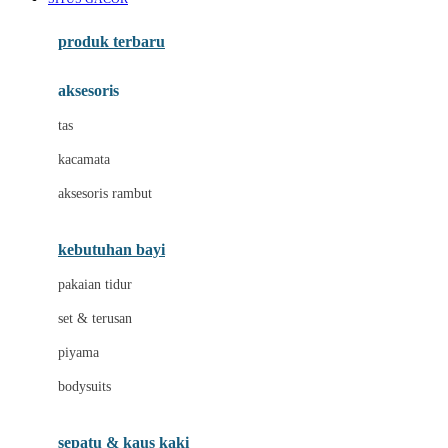
Azetabio
produk terbaru
B
aksesoris
Baabaasheepz
tas
Babiators
kacamata
Baby Dove
aksesoris rambut
Baby Jogger
Baby Rovega
kebutuhan bayi
Babybee
pakaian tidur
Banana Boat
set & terusan
Banz
piyama
Barbie
bodysuits
Beaba
Beauty Barn
sepatu & kaus kaki