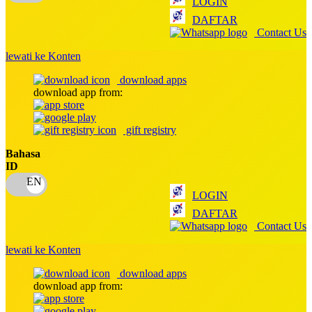
LOGIN
Q
DAFTAR
Contact Us
QV Baby
lewati ke Konten
R
download apps
Real Shades
download app from:
Red Castle
gift registry
Ribbon Madness
Bahasa
ID
S
Sebamed
LOGIN
DAFTAR
Silver Cross
Contact Us
Simply Idea
lewati ke Konten
Skip Hop
download apps
download app from:
Spectra