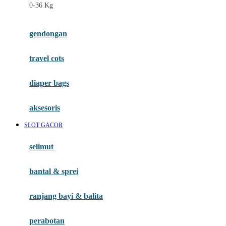
0-36 Kg
Fisher Price
Flipper
gendongan
Friends Of Sally
travel cots
G
diaper bags
Gb
Geko
aksesoris
Graco
SLOT GACOR
Gund
selimut
H
bantal & sprei
Habbie
Haenim
ranjang bayi & balita
Happy Horse
perabotan