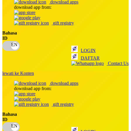
download apps
download app from:
Oh Ma Grain
Okiedog
gift registry
P
Bahasa
ID
Peachy
LOGIN
Phil & Ted's
DAFTAR
Philips Avent
Contact Us
Pigeon
lewati ke Konten
Playgro
download apps
download app from:
Poled Global
Ponycycle
gift registry
Puma
Bahasa
ID
Pureats