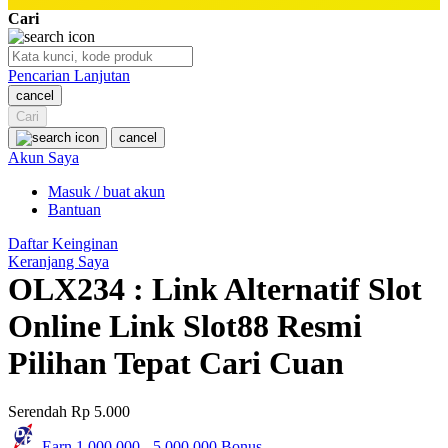
Twistshake
Cari
TY Toys
Pencarian Lanjutan
U
cancel
Cari
cancel
Akun Saya
V
Masuk / buat akun
Veja
Bantuan
Vitaflow
Daftar Keinginan
Keranjang Saya
Vtech
OLX234 : Link Alternatif Slot
W
Online Link Slot88 Resmi
Waterland
Pilihan Tepat Cari Cuan
Wellness
Serendah
Rp 5.000
X
Earn
1.000.000
-
5.000.000
Bonus