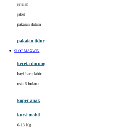
Dae Organics
setelan
Docare
jaket
Doona
pakaian dalam
Down To Earth
Drew
pakaian tidur
Dr. Brown's
SLOT MAXWIN
E
kereta dorong
ELC
bayi baru lahir
Ergobaby
usia 6 bulan+
Expert Care
koper anak
Ezyroller
kursi mobil
F
0-13 Kg
Felt So Sweet