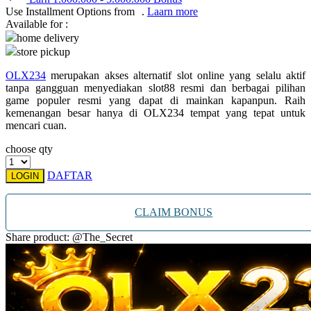
Use Installment Options from
.
Laarn more
Xootz
Available for :
home delivery
Y
store pickup
Yamatoya
OLX234
merupakan akses alternatif slot online yang selalu aktif
tanpa gangguan menyediakan slot88 resmi dan berbagai pilihan
Z
game populer resmi yang dapat di mainkan kapanpun. Raih
kemenangan besar hanya di OLX234 tempat yang tepat untuk
Zaxy
mencari cuan.
Zoggs
choose qty
DAFTAR
LOGIN
0-9
4Moms
CLAIM BONUS
59S
Share product: @The_Secret