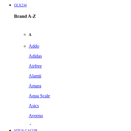
OLX234
Brand A-Z
A
Addo
Adidas
Airfree
Alamii
Amara
Aqua Scale
Asics
Aveeno
Awan
SITUS GACOR