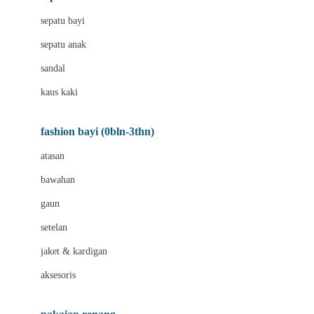
Bio Oil
sepatu bayi
Biolane
sepatu anak
Bite Fighters
sandal
Bizzi Growin
kaus kaki
Blackmores
fashion bayi (0bln-3thn)
Blooming Marvellous
atasan
Bonnels
bawahan
Bravado
gaun
Bruder
setelan
Brush Baby
jaket & kardigan
Buds Organics
aksesoris
Bugaboo
Buggygear