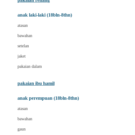
pakaian renang
Bumkins
anak laki-laki (18bln-8thn)
C
atasan
Cetaphil
bawahan
Chicco
setelan
Childlife
jaket
Clevamama
pakaian dalam
Cocolatte
Cottonseeds
pakaian ibu hamil
Cozy N Safe
anak perempuan (18bln-8thn)
Crane
atasan
Cybex
bawahan
D
gaun