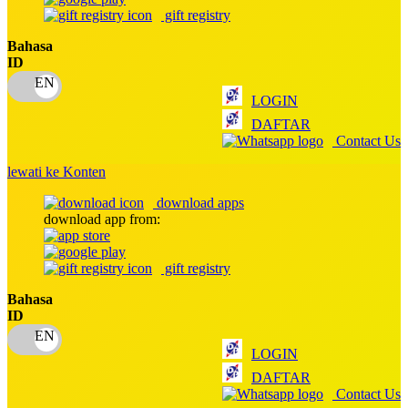
Squishmallows
gift registry
Starbooks
Bahasa
ID
Stick-O
Stokke
LOGIN
DAFTAR
Sudocrem
Contact Us
Sumimo
lewati ke Konten
Sunnylife
download apps
Sun-Staches
download app from:
Swimava
gift registry
T
Bahasa
ID
Tommee Tippee
Trunki
LOGIN
DAFTAR
Tutti Bambini
Contact Us