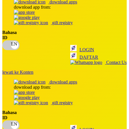
download apps
download app from:
Oh Ma Grain
Okiedog
gift registry
P
Bahasa
ID
Peachy
LOGIN
Phil & Ted's
DAFTAR
Philips Avent
Contact Us
Pigeon
lewati ke Konten
Playgro
download apps
download app from:
Poled Global
Ponycycle
gift registry
Puma
Bahasa
ID
Pureats