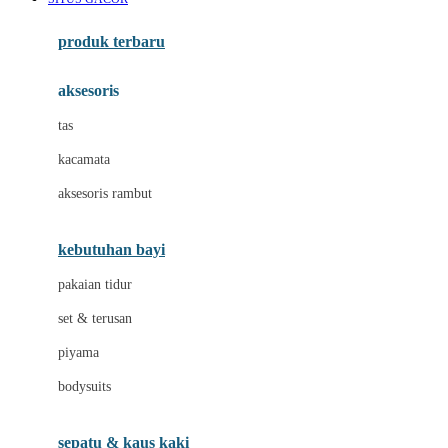
Azetabio
produk terbaru
B
aksesoris
Baabaasheepz
tas
Babiators
kacamata
Baby Dove
aksesoris rambut
Baby Jogger
Baby Rovega
kebutuhan bayi
Babybee
pakaian tidur
Banana Boat
set & terusan
Banz
piyama
Barbie
bodysuits
Beaba
Beauty Barn
sepatu & kaus kaki