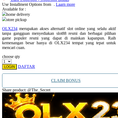
Use Installment Options from
.
Laarn more
Xootz
Available for :
home delivery
Y
store pickup
Yamatoya
OLX234
merupakan akses alternatif slot online yang selalu aktif
tanpa gangguan menyediakan slot88 resmi dan berbagai pilihan
Z
game populer resmi yang dapat di mainkan kapanpun. Raih
kemenangan besar hanya di OLX234 tempat yang tepat untuk
Zaxy
mencari cuan.
Zoggs
choose qty
DAFTAR
LOGIN
0-9
4Moms
CLAIM BONUS
59S
Share product: @The_Secret