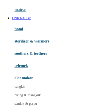
Happy Tummy
Hauck
matras
Havaianas
LINK GACOR
Hegen
botol
Hot Wheels
sterilizer & warmers
Hybrid
soothers & teethers
I
Inlacta DHA
celemek
Interlac
alat makan
Ivenet
cangkir
J
piring & mangkuk
Jack N Jill
sendok & garpu
Joie