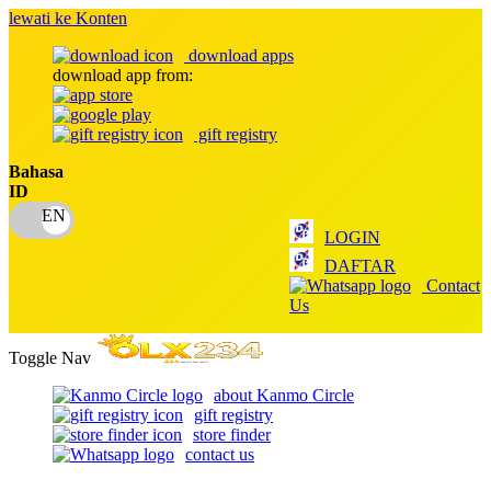
lewati ke Konten
download apps
download app from:
gift registry
Bahasa
ID
LOGIN
DAFTAR
Contact
Us
Toggle Nav
about Kanmo Circle
gift registry
store finder
contact us