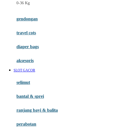
0-36 Kg
Fisher Price
Flipper
gendongan
Friends Of Sally
travel cots
G
diaper bags
Gb
Geko
aksesoris
Graco
SLOT GACOR
Gund
selimut
H
bantal & sprei
Habbie
Haenim
ranjang bayi & balita
Happy Horse
perabotan