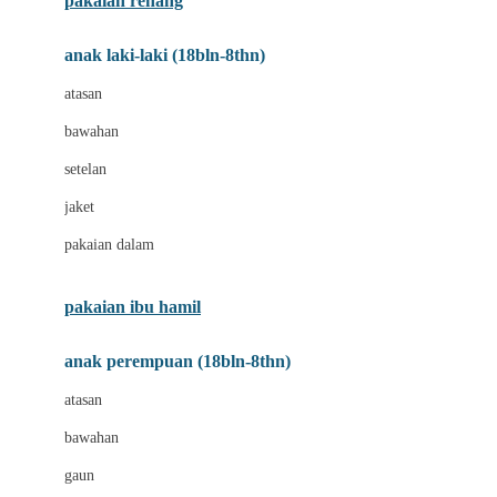
pakaian renang
Bumkins
anak laki-laki (18bln-8thn)
C
atasan
Cetaphil
bawahan
Chicco
setelan
Childlife
jaket
Clevamama
pakaian dalam
Cocolatte
Cottonseeds
pakaian ibu hamil
Cozy N Safe
anak perempuan (18bln-8thn)
Crane
atasan
Cybex
bawahan
D
gaun