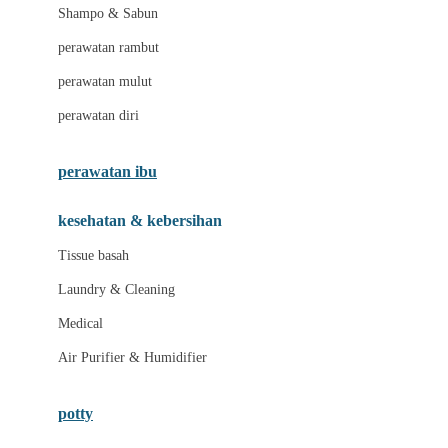
London Taxi
Shampo & Sabun
Love To Dream
perawatan rambut
perawatan mulut
M
perawatan diri
Magformers
Mama's Choice
perawatan ibu
Mamas&Papas
kesehatan & kebersihan
Mamaway
Tissue basah
Maxi Cosi
Laundry & Cleaning
Megabloks
Medical
Micro
Air Purifier & Humidifier
MiDeer
Mimi & Lula
potty
Mini Monkey