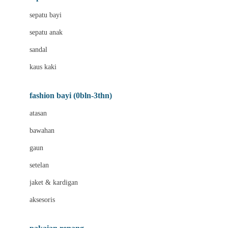
Bio Oil
sepatu bayi
Biolane
sepatu anak
Bite Fighters
sandal
Bizzi Growin
kaus kaki
Blackmores
fashion bayi (0bln-3thn)
Blooming Marvellous
atasan
Bonnels
bawahan
Bravado
gaun
Bruder
setelan
Brush Baby
jaket & kardigan
Buds Organics
aksesoris
Bugaboo
Buggygear