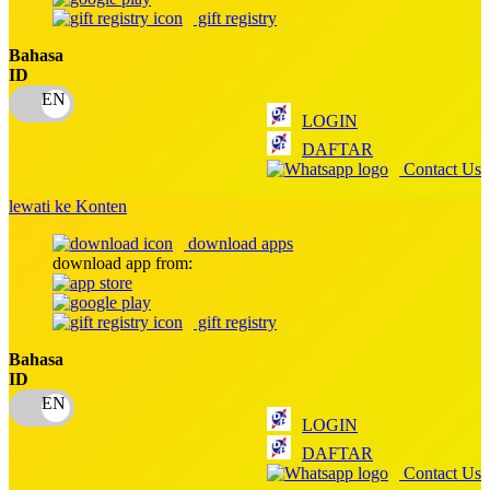
Squishmallows
gift registry
Starbooks
Bahasa
ID
Stick-O
Stokke
LOGIN
DAFTAR
Sudocrem
Contact Us
Sumimo
lewati ke Konten
Sunnylife
download apps
Sun-Staches
download app from:
Swimava
gift registry
T
Bahasa
ID
Tommee Tippee
Trunki
LOGIN
DAFTAR
Tutti Bambini
Contact Us