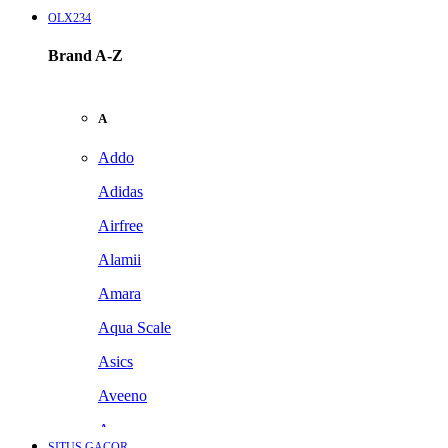
OLX234
Brand A-Z
A
Addo
Adidas
Airfree
Alamii
Amara
Aqua Scale
Asics
Aveeno
Awan
SITUS GACOR