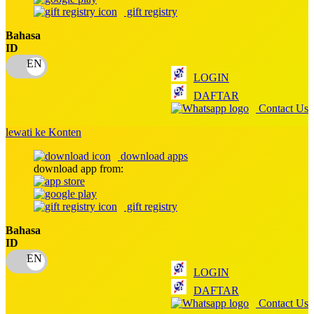
Squishmallows
gift registry
Starbooks
Bahasa
ID
Stick-O
Stokke
LOGIN
DAFTAR
Sudocrem
Contact Us
Sumimo
lewati ke Konten
Sunnylife
download apps
Sun-Staches
download app from:
Swimava
gift registry
T
Bahasa
ID
Tommee Tippee
Trunki
LOGIN
DAFTAR
Tutti Bambini
Contact Us