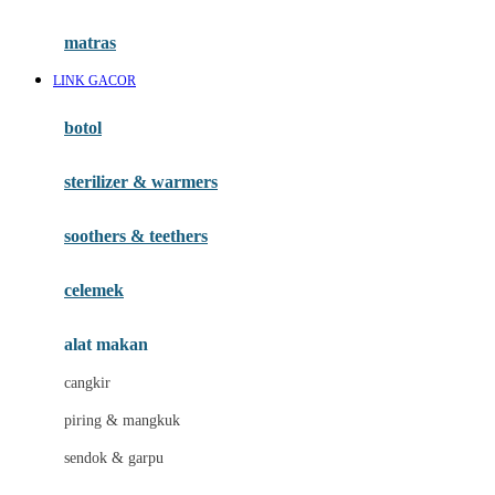
Happy Tummy
Hauck
matras
Havaianas
LINK GACOR
Hegen
botol
Hot Wheels
sterilizer & warmers
Hybrid
soothers & teethers
I
Inlacta DHA
celemek
Interlac
alat makan
Ivenet
cangkir
J
piring & mangkuk
Jack N Jill
sendok & garpu
Joie