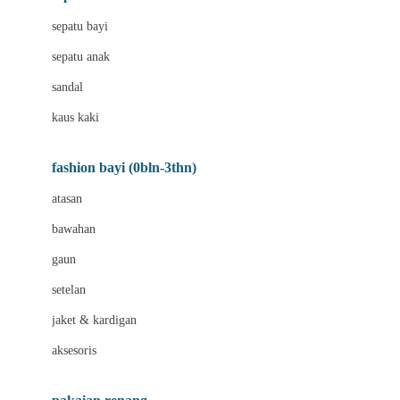
Bio Oil
sepatu bayi
Biolane
sepatu anak
Bite Fighters
sandal
Bizzi Growin
kaus kaki
Blackmores
fashion bayi (0bln-3thn)
Blooming Marvellous
atasan
Bonnels
bawahan
Bravado
gaun
Bruder
setelan
Brush Baby
jaket & kardigan
Buds Organics
aksesoris
Bugaboo
Buggygear