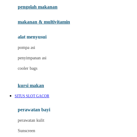
pengolah makanan
Joolz
Jujube
makanan & multivitamin
K
alat menyusui
Kiddycuts
pompa asi
Kumon
penyimpanan asi
L
cooler bags
Leapfrog
kursi makan
Leclerc
SITUS SLOT GACOR
Lee Vierra
Lillebaby
perawatan bayi
Little Bird Told Me
perawatan kulit
Little Miss Janis
Sunscreen