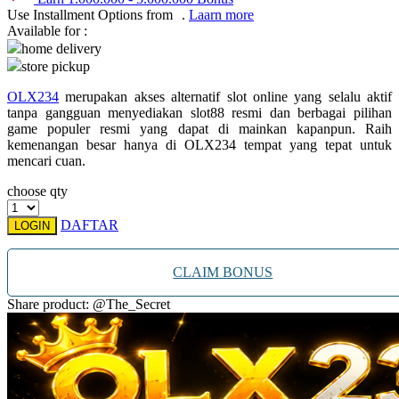
Use Installment Options from
.
Laarn more
Xootz
Available for :
home delivery
Y
store pickup
Yamatoya
OLX234
merupakan akses alternatif slot online yang selalu aktif
tanpa gangguan menyediakan slot88 resmi dan berbagai pilihan
Z
game populer resmi yang dapat di mainkan kapanpun. Raih
kemenangan besar hanya di OLX234 tempat yang tepat untuk
Zaxy
mencari cuan.
Zoggs
choose qty
DAFTAR
LOGIN
0-9
4Moms
CLAIM BONUS
59S
Share product: @The_Secret